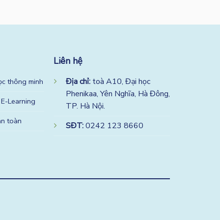
Liên hệ
Địa chỉ:
toà A10, Đại học
ọc thông minh
Phenikaa, Yên Nghĩa, Hà Đông,
 E-Learning
TP. Hà Nội.
an toàn
SĐT:
0242 123 8660